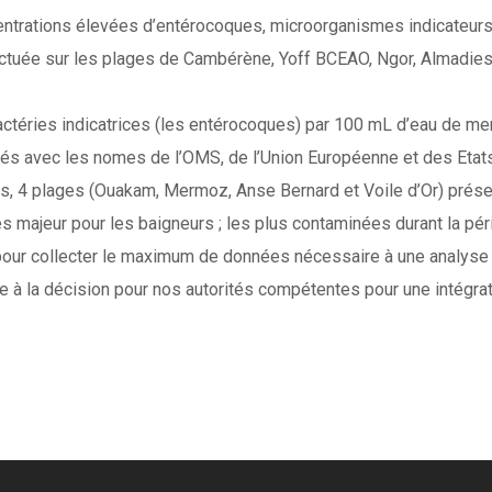
rations élevées d’entérocoques, microorganismes indicateurs d
ectuée sur les plages de Cambérène, Yoff BCEAO, Ngor, Almadie
bactéries indicatrices (les entérocoques) par 100 mL d’eau de me
és avec les nomes de l’OMS, de l’Union Européenne et des Etats
es, 4 plages (Ouakam, Mermoz, Anse Bernard et Voile d’Or) prése
s majeur pour les baigneurs ; les plus contaminées durant la pé
pour collecter le maximum de données nécessaire à une analyse p
ide à la décision pour nos autorités compétentes pour une intégra