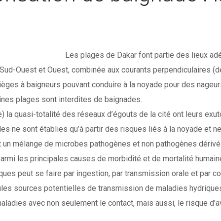
Les plages de Dakar font partie des lieux adéqu
d-Ouest et Ouest, combinée aux courants perpendiculaires (de s
ges à baigneurs pouvant conduire à la noyade pour des nageurs
ines plages sont interdites de baignades.
e) la quasi-totalité des réseaux d’égouts de la cité ont leurs exu
des ne sont établies qu’à partir des risques liés à la noyade et
t un mélange de microbes pathogènes et non pathogènes dérivés
rmi les principales causes de morbidité et de mortalité humaine
s peut se faire par ingestion, par transmission orale et par co
ules sources potentielles de transmission de maladies hydrique
adies avec non seulement le contact, mais aussi, le risque d’ava