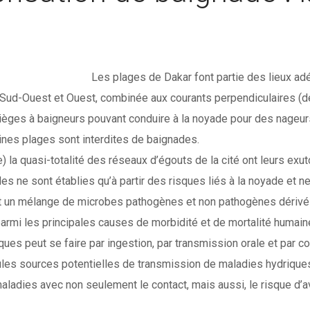
Les plages de Dakar font partie des lieux adéqu
d-Ouest et Ouest, combinée aux courants perpendiculaires (de s
ges à baigneurs pouvant conduire à la noyade pour des nageurs
ines plages sont interdites de baignades.
e) la quasi-totalité des réseaux d’égouts de la cité ont leurs exu
des ne sont établies qu’à partir des risques liés à la noyade et
t un mélange de microbes pathogènes et non pathogènes dérivés
rmi les principales causes de morbidité et de mortalité humaine
s peut se faire par ingestion, par transmission orale et par co
ules sources potentielles de transmission de maladies hydrique
adies avec non seulement le contact, mais aussi, le risque d’ava