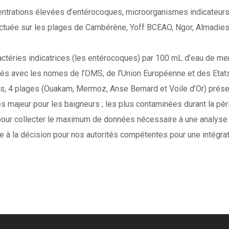
rations élevées d’entérocoques, microorganismes indicateurs d
ectuée sur les plages de Cambérène, Yoff BCEAO, Ngor, Almadie
bactéries indicatrices (les entérocoques) par 100 mL d’eau de me
és avec les nomes de l’OMS, de l’Union Européenne et des Etats
es, 4 plages (Ouakam, Mermoz, Anse Bernard et Voile d’Or) prése
s majeur pour les baigneurs ; les plus contaminées durant la pé
pour collecter le maximum de données nécessaire à une analyse p
ide à la décision pour nos autorités compétentes pour une intégra