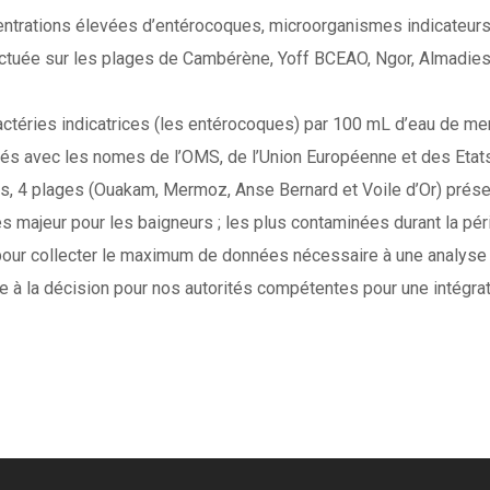
rations élevées d’entérocoques, microorganismes indicateurs d
ectuée sur les plages de Cambérène, Yoff BCEAO, Ngor, Almadie
bactéries indicatrices (les entérocoques) par 100 mL d’eau de me
és avec les nomes de l’OMS, de l’Union Européenne et des Etats
es, 4 plages (Ouakam, Mermoz, Anse Bernard et Voile d’Or) prése
s majeur pour les baigneurs ; les plus contaminées durant la pé
pour collecter le maximum de données nécessaire à une analyse p
ide à la décision pour nos autorités compétentes pour une intégra