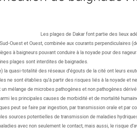
Les plages de Dakar font partie des lieux adéqu
d-Ouest et Ouest, combinée aux courants perpendiculaires (de s
ges à baigneurs pouvant conduire à la noyade pour des nageurs
ines plages sont interdites de baignades.
e) la quasi-totalité des réseaux d’égouts de la cité ont leurs exu
des ne sont établies qu’à partir des risques liés à la noyade et
t un mélange de microbes pathogènes et non pathogènes dérivés
rmi les principales causes de morbidité et de mortalité humaine
s peut se faire par ingestion, par transmission orale et par co
ules sources potentielles de transmission de maladies hydrique
adies avec non seulement le contact, mais aussi, le risque d’ava