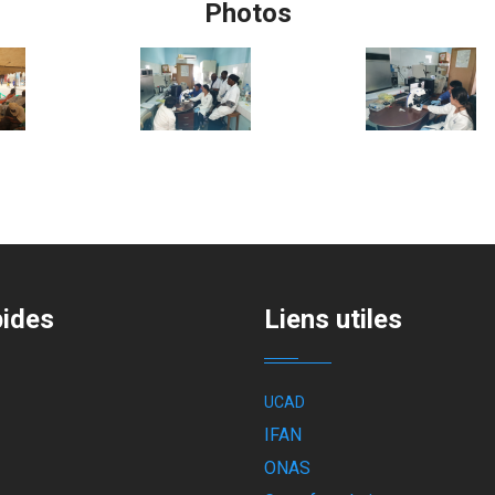
Photos
pides
Liens utiles
UCAD
IFAN
ONAS