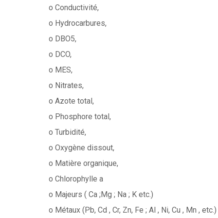
o Conductivité,
o Hydrocarbures,
o DBO5,
o DCO,
o MES,
o Nitrates,
o Azote total,
o Phosphore total,
o Turbidité,
o Oxygène dissout,
o Matière organique,
o Chlorophylle a
o Majeurs ( Ca ;Mg ; Na ; K etc.)
o Métaux (Pb, Cd , Cr, Zn, Fe ; Al , Ni, Cu , Mn , etc.)